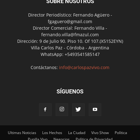
SOBRE NOSOTROS
Director Periodístico: Fernando Agüero -
fgaguero@gmail.com
Director Comercial: Fernando Villa -
fernando.villa@fmazul.com
Dirección: 9 de Julio 90. Piso 10. Of 107.(X5152EYN)
Villa Carlos Paz - Córdoba - Argentina
WhatsApp: +5493541585147
Contáctanos:
info@carlospazvivo.com
SÍGUENOS
Ultimas Noticias
Los Hechos
La Ciudad
Vivo Show
Política
Punilla Vivo
Negocios
Política de Privacidad