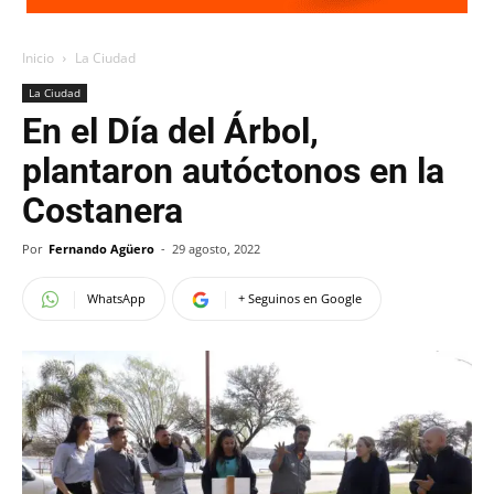
Inicio
La Ciudad
La Ciudad
En el Día del Árbol,
plantaron autóctonos en la
Costanera
Por
Fernando Agüero
-
29 agosto, 2022
WhatsApp
+ Seguinos en Google