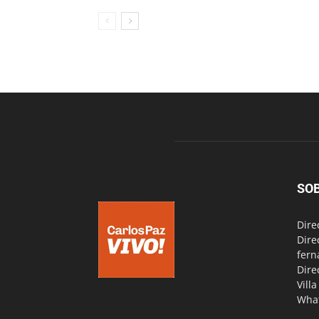
SO
Dire
Dire
fern
Dire
Vill
Wha