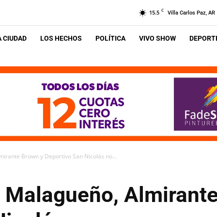
C
15.5
Villa Carlos Paz, AR
A CIUDAD
LOS HECHOS
POLÍTICA
VIVO SHOW
DEPORTE
mirante Brown y Deportivo San Nicolás no...
e Malagueño, Almirant