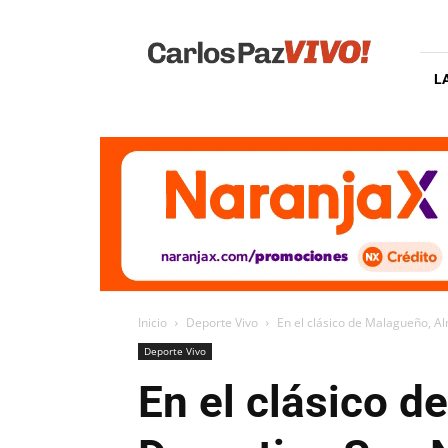
Carlos
Paz
Vivo
L
Inicio
Deporte Vivo
En el clásico de Malagueño, Al
Deporte Vivo
En el clásico d