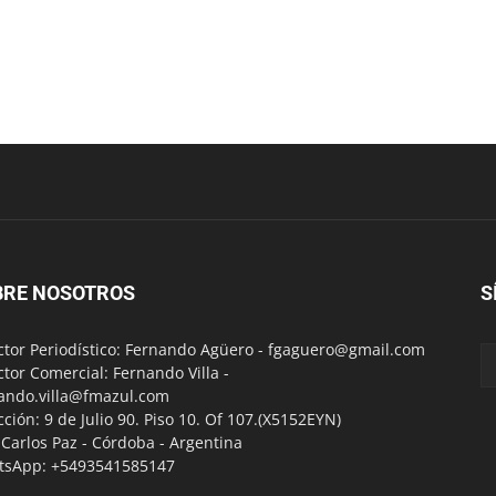
BRE NOSOTROS
S
ctor Periodístico: Fernando Agüero -
fgaguero@gmail.com
ctor Comercial: Fernando Villa -
ando.villa@fmazul.com
cción: 9 de Julio 90. Piso 10. Of 107.(X5152EYN)
a Carlos Paz - Córdoba - Argentina
tsApp: +5493541585147