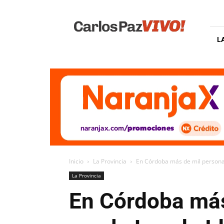
Carlos
Paz
Vivo
L
Inicio
La Provincia
En Córdoba más de mil personas
La Provincia
En Córdoba más