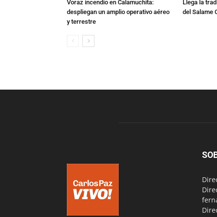
Voraz incendio en Calamuchita:
Llega la tra
despliegan un amplio operativo aéreo
del Salame 
y terrestre
SO
Dire
Dire
fern
Dire