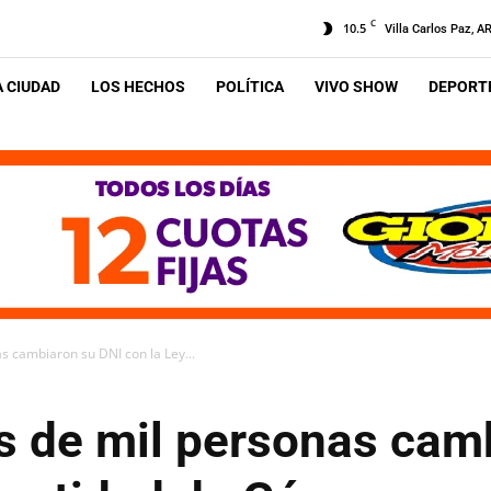
C
10.5
Villa Carlos Paz, A
A CIUDAD
LOS HECHOS
POLÍTICA
VIVO SHOW
DEPORTE
 cambiaron su DNI con la Ley...
 de mil personas cam