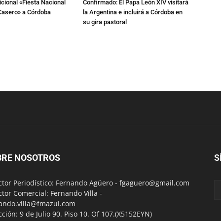
dicional «Fiesta Nacional
Confirmado: El Papa León XIV visitará
Casero» a Córdoba
la Argentina e incluirá a Córdoba en
su gira pastoral
BRE NOSOTROS
S
ctor Periodístico: Fernando Agüero -
fgaguero@gmail.com
ctor Comercial: Fernando Villa -
ando.villa@fmazul.com
cción: 9 de Julio 90. Piso 10. Of 107.(X5152EYN)