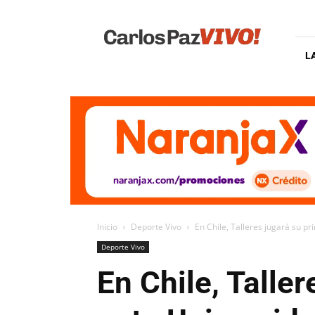
Carlos
Paz
Vivo
L
Inicio
Deporte Vivo
En Chile, Talleres jugará su p
Deporte Vivo
En Chile, Talle