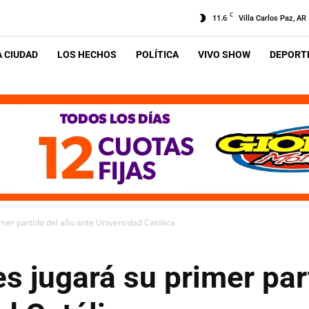
C
11.6
Villa Carlos Paz, AR
A CIUDAD
LOS HECHOS
POLÍTICA
VIVO SHOW
DEPORTE
rimer partido del año ante Universidad Católica
res jugará su primer par