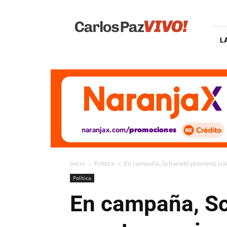
Carlos
Paz
Vivo
L
Inicio
Política
En campaña, Schiaretti prometió cul
Política
En campaña, Sch