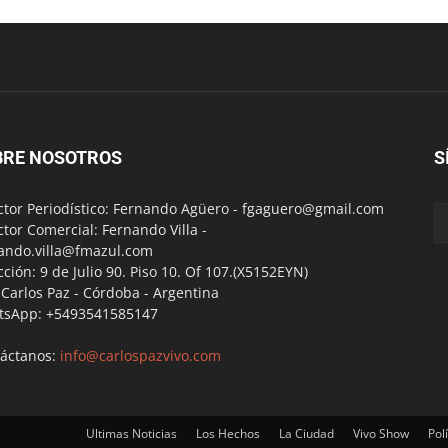
BRE NOSOTROS
S
ctor Periodístico: Fernando Agüero -
fgaguero@gmail.com
ctor Comercial: Fernando Villa -
ando.villa@fmazul.com
cción: 9 de Julio 90. Piso 10. Of 107.(X5152EYN)
a Carlos Paz - Córdoba - Argentina
tsApp: +5493541585147
áctanos:
info@carlospazvivo.com
Ultimas Noticias
Los Hechos
La Ciudad
Vivo Show
Polí