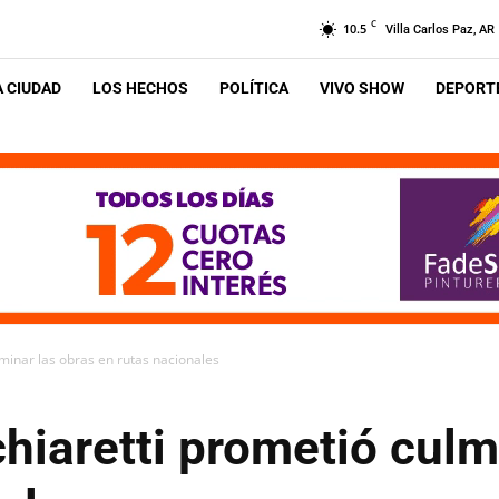
C
10.5
Villa Carlos Paz, AR
A CIUDAD
LOS HECHOS
POLÍTICA
VIVO SHOW
DEPORTE
minar las obras en rutas nacionales
iaretti prometió culm