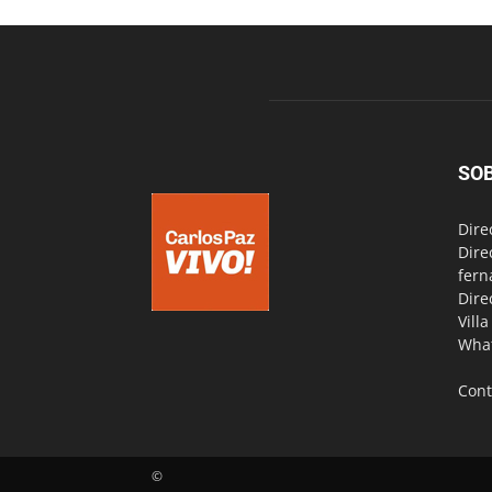
SO
Dire
Dire
fern
Dire
Vill
Wha
Cont
©