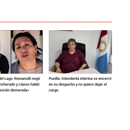
del Lago: Romanutti negó
Punilla: Intendenta interina se encerró
ncherado y Llanos habló
en su despacho y no quiere dejar el
nsición demorada»
cargo