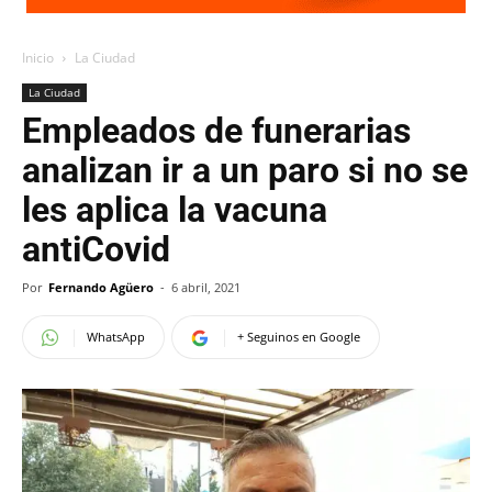
Inicio
La Ciudad
La Ciudad
Empleados de funerarias
analizan ir a un paro si no se
les aplica la vacuna
antiCovid
Por
Fernando Agüero
-
6 abril, 2021
WhatsApp
+ Seguinos en Google