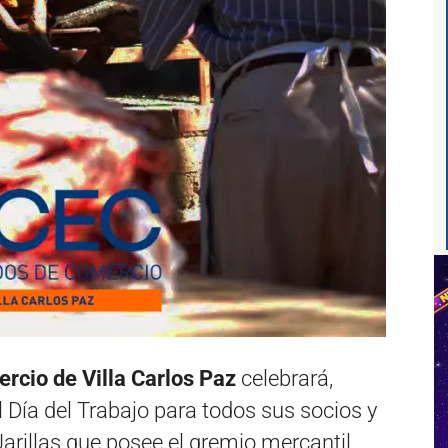
rcio de Villa Carlos Paz
celebrará,
l Día del Trabajo para todos sus socios y
arillas que posee el gremio mercantil.