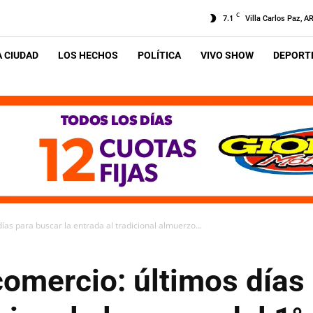
C
7.1
Villa Carlos Paz, A
A CIUDAD
LOS HECHOS
POLÍTICA
VIVO SHOW
DEPORTE
as para buscar la entrada al tradicional almuerzo...
omercio: últimos días 