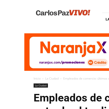
Carlos
Paz
Vivo
L
Inicio
La Ciudad
Empleados de comercio: últimos dí
La Ciudad
Empleados de c