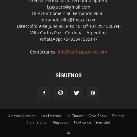
Director Periodístico: Fernando Agüero -
fgaguero@gmail.com
Director Comercial: Fernando Villa -
fernando.villa@fmazul.com
Dirección: 9 de Julio 90. Piso 10. Of 107.(X5152EYN)
Villa Carlos Paz - Córdoba - Argentina
WhatsApp: +5493541585147
Contáctanos:
info@carlospazvivo.com
SÍGUENOS
Ultimas Noticias
Los Hechos
La Ciudad
Vivo Show
Política
Punilla Vivo
Negocios
Política de Privacidad
©