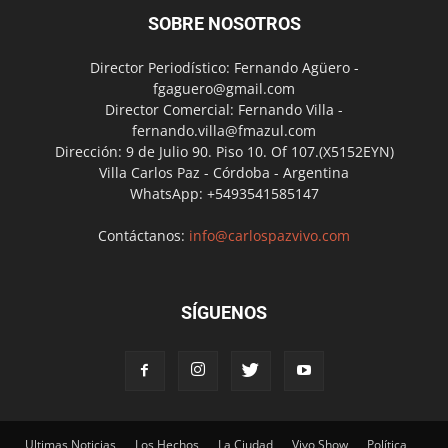
SOBRE NOSOTROS
Director Periodístico: Fernando Agüero -
fgaguero@gmail.com
Director Comercial: Fernando Villa -
fernando.villa@fmazul.com
Dirección: 9 de Julio 90. Piso 10. Of 107.(X5152EYN)
Villa Carlos Paz - Córdoba - Argentina
WhatsApp: +5493541585147
Contáctanos:
info@carlospazvivo.com
SÍGUENOS
Ultimas Noticias
Los Hechos
La Ciudad
Vivo Show
Política