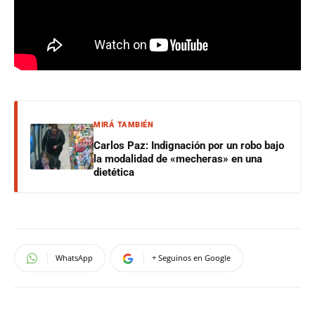
MIRÁ TAMBIÉN
Carlos Paz: Indignación por un robo bajo
la modalidad de «mecheras» en una
dietética
WhatsApp
+ Seguinos en Google