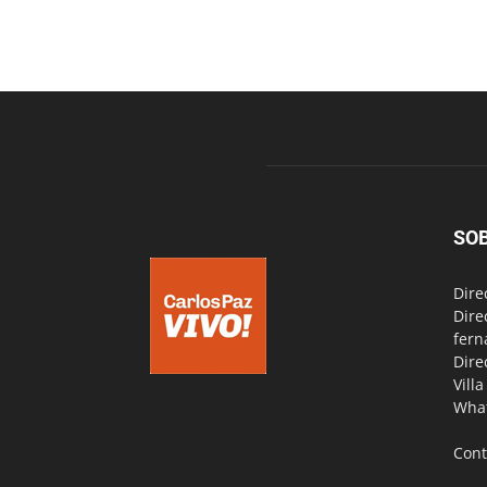
SO
Dire
Dire
fern
Dire
Vill
Wha
Cont