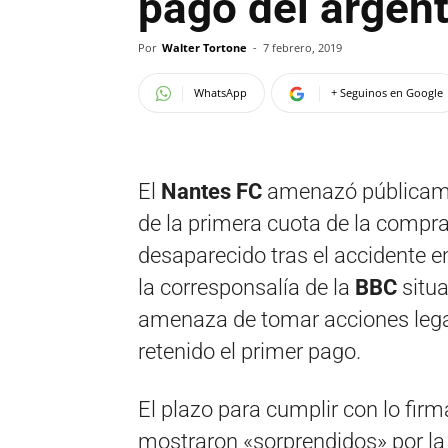
pago del argen
Por
Walter Tortone
-
7 febrero, 2019
WhatsApp
+ Seguinos en Google
El
Nantes FC
amenazó públicam
de la primera cuota de la compr
desaparecido tras el accidente 
la corresponsalía de la
BBC
situa
amenaza de tomar acciones legale
retenido el primer pago.
El plazo para cumplir con lo firm
mostraron «sorprendidos» por l