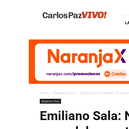
Carlos
Paz
Vivo
L
Inicio
Deporte Vivo
Emiliano Sala: Nantes FC amena
Deporte Vivo
Emiliano Sala: 