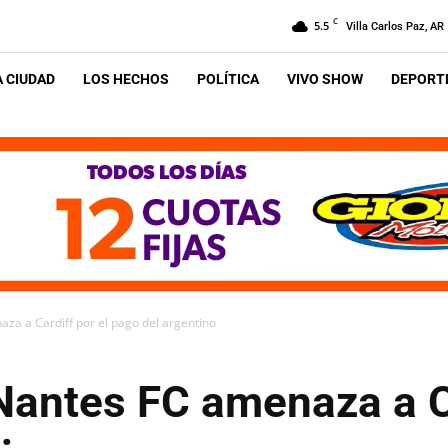
C
5.5
Villa Carlos Paz, AR
A CIUDAD
LOS HECHOS
POLÍTICA
VIVO SHOW
DEPORTE
za a Cardiff por el pago del argentino
Nantes FC amenaza a Ca