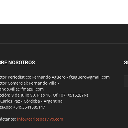
BRE NOSOTROS
S
ctor Periodístico: Fernando Agüero -
fgaguero@gmail.com
ctor Comercial: Fernando Villa -
ando.villa@fmazul.com
cción: 9 de Julio 90. Piso 10. Of 107.(X5152EYN)
a Carlos Paz - Córdoba - Argentina
tsApp: +5493541585147
áctanos:
info@carlospazvivo.com