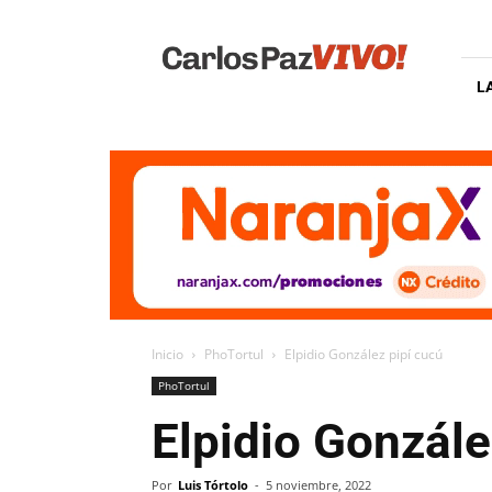
Carlos
Paz
Vivo
L
Inicio
PhoTortul
Elpidio González pipí cucú
PhoTortul
Elpidio Gonzále
Por
Luis Tórtolo
-
5 noviembre, 2022