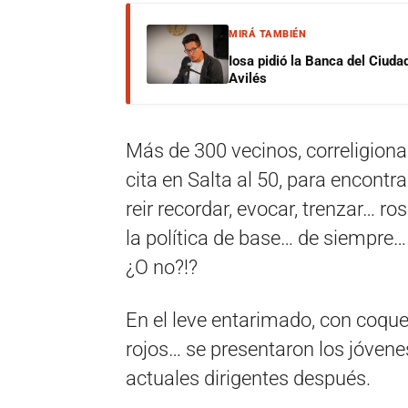
MIRÁ TAMBIÉN
Iosa pidió la Banca del Ciuda
Avilés
Más de 300 vecinos, correligiona
cita en Salta al 50, para encontra
reir recordar, evocar, trenzar… r
la política de base… de siempre… 
¿O no?!?
En el leve entarimado, con coquet
rojos… se presentaron los jóvenes
actuales dirigentes después.