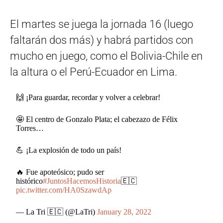
El martes se juega la jornada 16 (luego
faltarán dos más) y habrá partidos con
mucho en juego, como el Bolivia-Chile en
la altura o el Perú-Ecuador en Lima.
🙌 ¡Para guardar, recordar y volver a celebrar!
🤩 El centro de Gonzalo Plata; el cabezazo de Félix
Torres…
💪 ¡La explosión de todo un país!
🔥 Fue apoteósico; pudo ser
histórico
#JuntosHacemosHistoria
🇪🇨
pic.twitter.com/HA0SzawdAp
— La Tri 🇪🇨 (@LaTri)
January 28, 2022