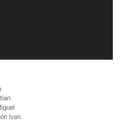
n
tian
iguel
ón Ivan