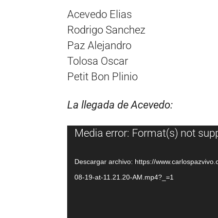
Acevedo Elias
Rodrigo Sanchez
Paz Alejandro
Tolosa Oscar
Petit Bon Plinio
La llegada de Acevedo:
Reproductor
Media error: Format(s) not sup
de
vídeo
Descargar archivo: https://www.carlospazviv
08-19-at-11.21.20-AM.mp4?_=1