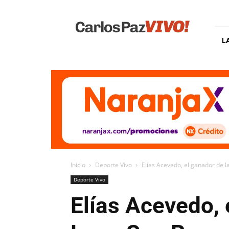
Carlos
Paz
Vivo
L
Inicio
Deporte Vivo
Elías Acevedo, el ganador de 
Deporte Vivo
Elías Acevedo, 