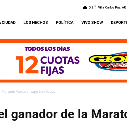
C
3.8
Villa Carlos Paz, AR
A CIUDAD
LOS HECHOS
POLÍTICA
VIVO SHOW
DEPORTE
la Maratón Vuelta al Lago San Roque
el ganador de la Marat