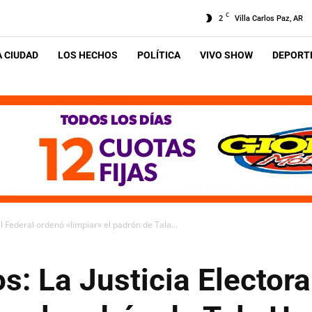
C
2
Villa Carlos Paz, AR
A CIUDAD
LOS HECHOS
POLÍTICA
VIVO SHOW
DEPORTE
al Federal ordenó «limpiar» el padrón de Tala...
s: La Justicia Electora