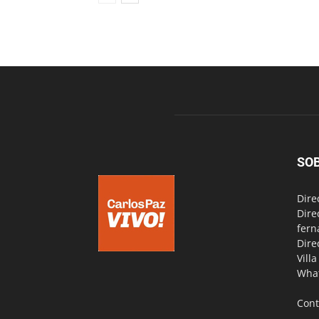
SO
Dire
Dire
fern
Dire
Vill
Wha
Cont