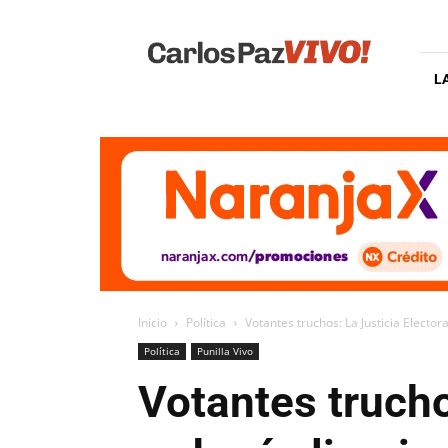
Carlos
Paz
Vivo
L
Inicio
Política
Votantes truchos: La Justicia Elector
Política
Punilla Vivo
Votantes trucho