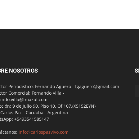
BRE NOSOTROS
S
ctor Periodístico: Fernando Agüero -
fgaguero@gmail.com
ctor Comercial: Fernando Villa -
ando.villa@fmazul.com
cción: 9 de Julio 90. Piso 10. Of 107.(X5152EYN)
a Carlos Paz - Córdoba - Argentina
tsApp: +5493541585147
áctanos:
info@carlospazvivo.com