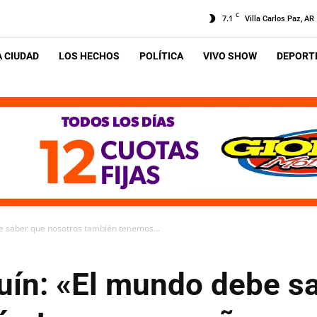
C
7.1
Villa Carlos Paz, AR
A CIUDAD
LOS HECHOS
POLÍTICA
VIVO SHOW
DEPORTE
be saber que nosotros también tenemos...
quín: «El mundo debe s