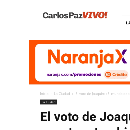
Carlos
Paz
Vivo
L
Inicio
La Ciudad
El voto de Joaquín: «El mundo de
La Ciudad
El voto de Joa