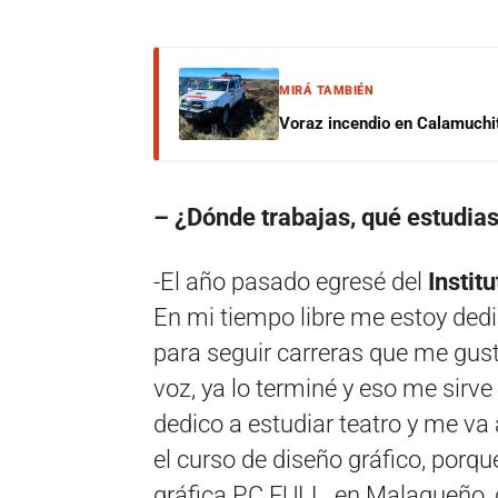
MIRÁ TAMBIÉN
Voraz incendio en Calamuchit
– ¿Dónde trabajas, qué estudias
-El año pasado egresé del
Instit
En mi tiempo libre me estoy ded
para seguir carreras que me gust
voz, ya lo terminé y eso me sirv
dedico a estudiar teatro y me va
el curso de diseño gráfico, porq
gráfica PC FULL, en Malagueño, q