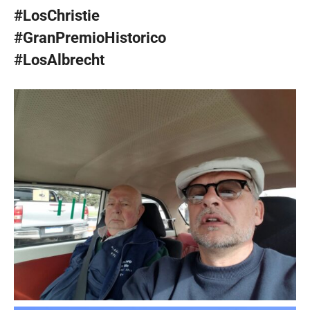
#LosChristie
#GranPremioHistorico
#LosAlbrecht