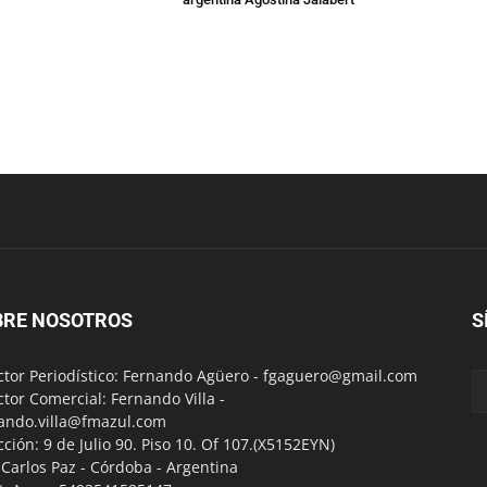
BRE NOSOTROS
S
ctor Periodístico: Fernando Agüero -
fgaguero@gmail.com
ctor Comercial: Fernando Villa -
ando.villa@fmazul.com
cción: 9 de Julio 90. Piso 10. Of 107.(X5152EYN)
a Carlos Paz - Córdoba - Argentina