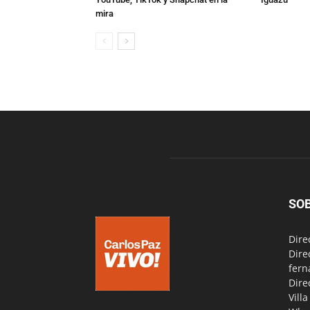
mira
SO
Dire
Dire
fern
Dire
Vill