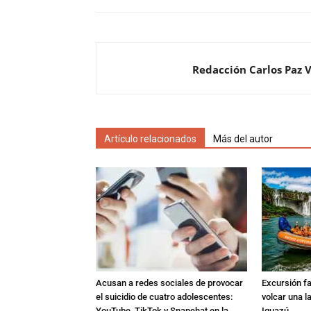
Redacción Carlos Paz 
Artículo relacionados
Más del autor
Acusan a redes sociales de provocar
Excursión fat
el suicidio de cuatro adolescentes:
volcar una l
YouTube, TikTok y Snapchat en la
Iguazú