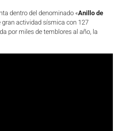
enta dentro del denominado «
Anillo de
e gran actividad sísmica con 127
da por miles de temblores al año, la