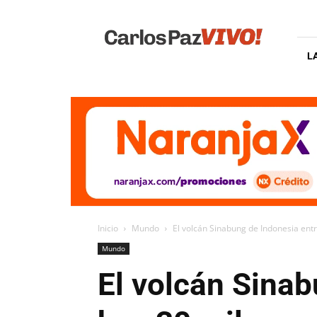
Carlos
Paz
Vivo
L
Inicio
Mundo
El volcán Sinabung de Indonesia entr
Mundo
El volcán Sinab