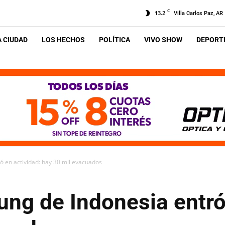
C
13.2
Villa Carlos Paz, AR
A CIUDAD
LOS HECHOS
POLÍTICA
VIVO SHOW
DEPORTE
ó en actividad: hay 30 mil evacuados
ung de Indonesia entró