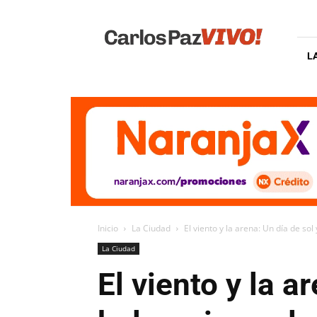
Carlos
Paz
Vivo
L
Inicio
La Ciudad
El viento y la arena: Un día de sol y
La Ciudad
El viento y la a