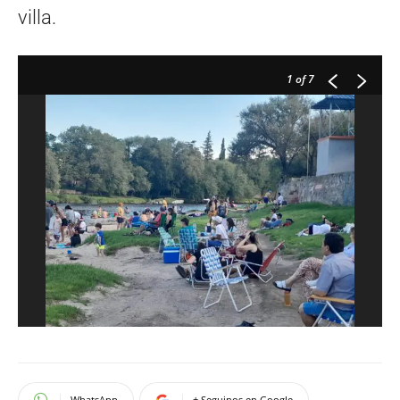
villa.
1
of 7
WhatsApp
+ Seguinos en Google