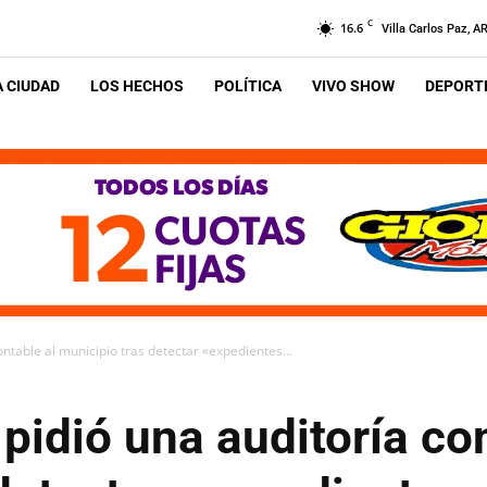
C
16.6
Villa Carlos Paz, A
A CIUDAD
LOS HECHOS
POLÍTICA
VIVO SHOW
DEPORTE
contable al municipio tras detectar «expedientes...
 pidió una auditoría co