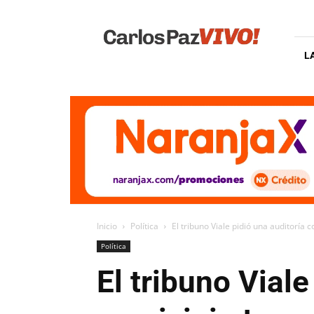
Carlos
Paz
Vivo
L
Inicio
Política
El tribuno Viale pidió una auditoría 
Política
El tribuno Viale