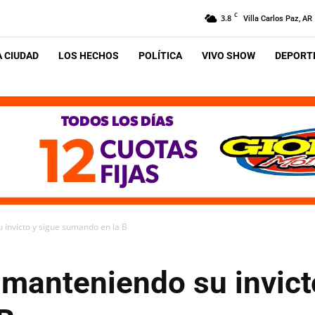
C
3.8
Villa Carlos Paz, AR
A CIUDAD
LOS HECHOS
POLÍTICA
VIVO SHOW
DEPORTE
 invicto y sigue sumando en la B
 manteniendo su invict