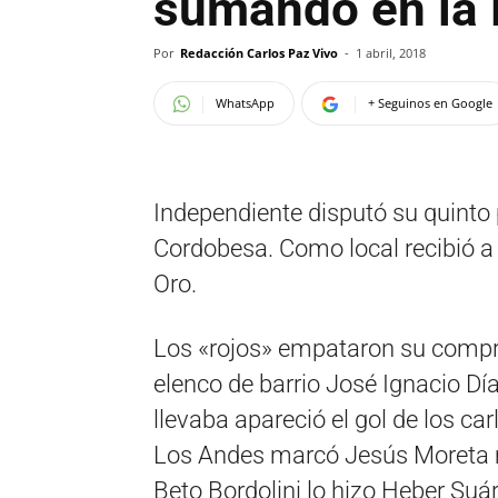
sumando en la 
Por
Redacción Carlos Paz Vivo
-
1 abril, 2018
WhatsApp
+ Seguinos en Google
Independiente disputó su quinto 
Cordobesa. Como local recibió a
Oro.
Los «rojos» empataron su comp
elenco de barrio José Ignacio Día
llevaba apareció el gol de los c
Los Andes marcó Jesús Moreta mi
Beto Bordolini lo hizo Heber Suáre