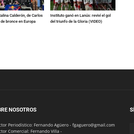
talina Calderón, de Carlos
Instituto ganó en Lanús: reviví el gol
a de bronce en Europa
del triunfo de la Gloria (VIDEO)
BRE NOSOTROS
S
ctor Periodístico: Fernando Agüero -
fgaguero@gmail.com
ctor Comercial: Fernando Villa -