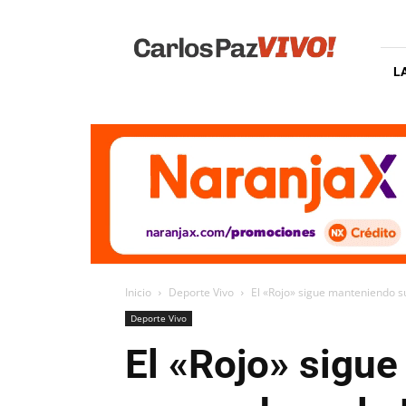
Carlos
Paz
Vivo
L
Inicio
Deporte Vivo
El «Rojo» sigue manteniendo su
Deporte Vivo
El «Rojo» sigue