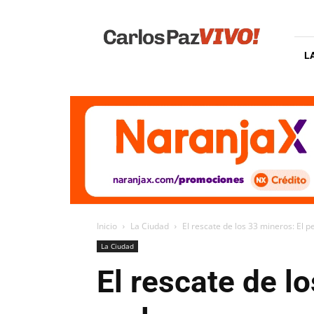
Carlos
Paz
Vivo
L
Inicio
La Ciudad
El rescate de los 33 mineros: El p
La Ciudad
El rescate de l