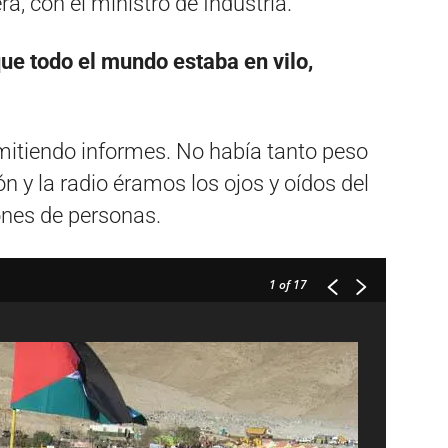
a, con el ministro de Industria.
que todo el mundo estaba en vilo,
itiendo informes. No había tanto peso
ión y la radio éramos los ojos y oídos del
ones de personas.
1
of 17