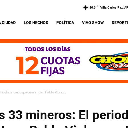
C
16.6
Villa Carlos Paz, A
A CIUDAD
LOS HECHOS
POLÍTICA
VIVO SHOW
DEPORTE
eriodista carlospacense Juan Pablo Viola...
os 33 mineros: El period