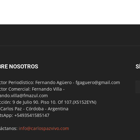
BRE NOSOTROS
S
ctor Periodístico: Fernando Agüero -
fgaguero@gmail.com
ctor Comercial: Fernando Villa -
ando.villa@fmazul.com
cción: 9 de Julio 90. Piso 10. Of 107.(X5152EYN)
a Carlos Paz - Córdoba - Argentina
tsApp: +5493541585147
áctanos:
info@carlospazvivo.com