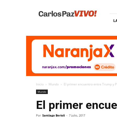
Carlos
Paz
Vivo
L
Inicio
Mundo
El primer encuentro entre Trump y P
Mundo
El primer encue
Por
Santiago Berioli
-
7 julio, 2017