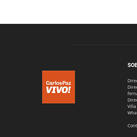
SO
Dire
Dire
fern
Dire
Vill
Wha
Cont