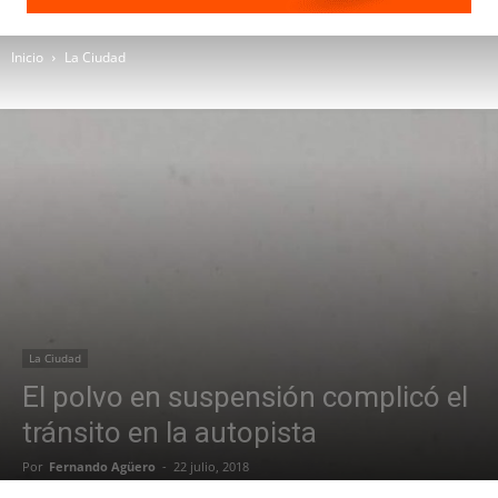
Inicio
La Ciudad
La Ciudad
El polvo en suspensión complicó el
tránsito en la autopista
Por
Fernando Agüero
-
22 julio, 2018