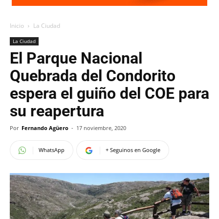
Inicio
La Ciudad
La Ciudad
El Parque Nacional
Quebrada del Condorito
espera el guiño del COE para
su reapertura
Por
Fernando Agüero
-
17 noviembre, 2020
WhatsApp
+ Seguinos en Google