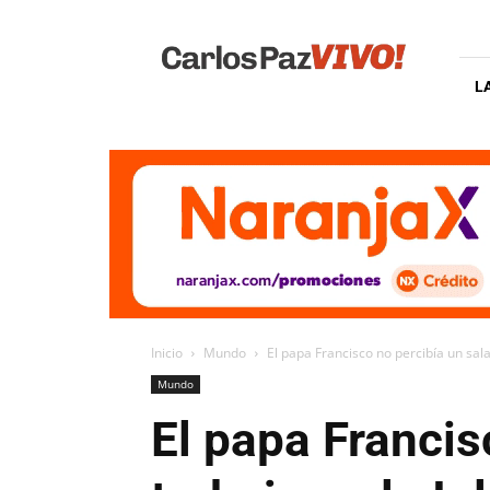
Carlos
Paz
Vivo
L
Inicio
Mundo
El papa Francisco no percibía un salar
Mundo
El papa Francis