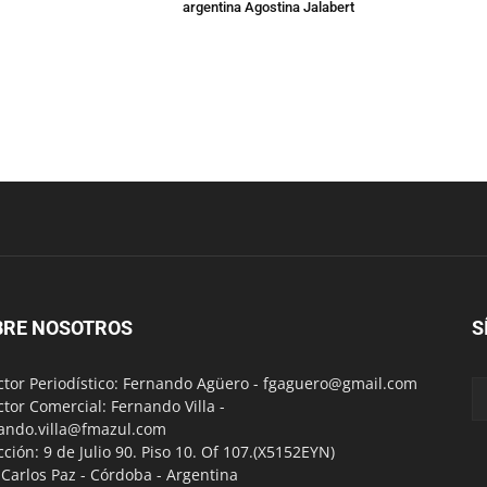
argentina Agostina Jalabert
BRE NOSOTROS
S
ctor Periodístico: Fernando Agüero -
fgaguero@gmail.com
ctor Comercial: Fernando Villa -
ando.villa@fmazul.com
cción: 9 de Julio 90. Piso 10. Of 107.(X5152EYN)
a Carlos Paz - Córdoba - Argentina