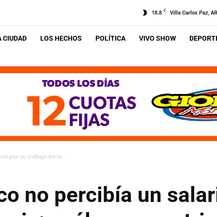
C
18.8
Villa Carlos Paz, A
A CIUDAD
LOS HECHOS
POLÍTICA
VIVO SHOW
DEPORTE
io por su trabajo en la...
co no percibía un salar