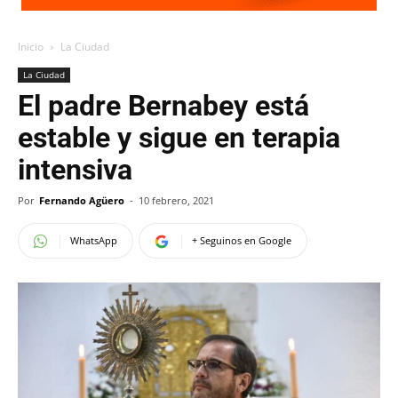
Inicio
La Ciudad
La Ciudad
El padre Bernabey está
estable y sigue en terapia
intensiva
Por
Fernando Agüero
-
10 febrero, 2021
WhatsApp
+ Seguinos en Google