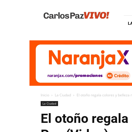
Carlos
Paz
Vivo
L
Inicio
La Ciudad
El otoño regala colores y belleza 
La Ciudad
El otoño regala