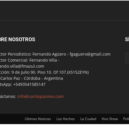
BRE NOSOTROS
S
ctor Periodístico: Fernando Agüero -
fgaguero@gmail.com
ctor Comercial: Fernando Villa -
ando.villa@fmazul.com
cción: 9 de Julio 90. Piso 10. Of 107.(X5152EYN)
a Carlos Paz - Córdoba - Argentina
tsApp: +5493541585147
áctanos:
info@carlospazvivo.com
Ultimas Noticias
Los Hechos
La Ciudad
Vivo Show
Polí