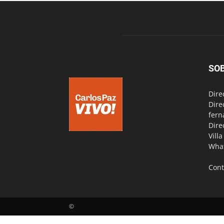
SO
Dire
Dire
fern
Dire
Vill
Wha
Cont
©