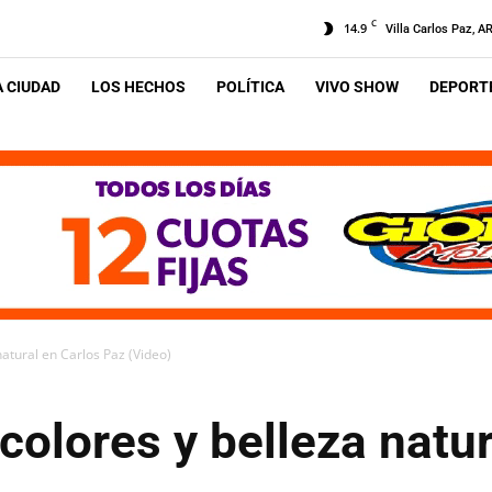
C
14.9
Villa Carlos Paz, A
A CIUDAD
LOS HECHOS
POLÍTICA
VIVO SHOW
DEPORTE
natural en Carlos Paz (Video)
 colores y belleza natu