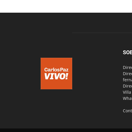
SO
Dire
Dire
fern
Dire
Vill
Wha
Cont