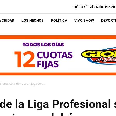
C
15.5
Villa Carlos Paz, AR
A CIUDAD
LOS HECHOS
POLÍTICA
VIVO SHOW
DEPORTE
sional sólo tiene a un jugador...
de la Liga Profesional 