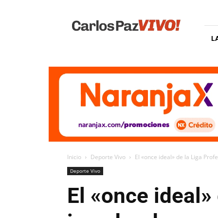
Carlos
Paz
Vivo
L
Inicio
Deporte Vivo
El «once ideal» de la Liga Profe
Deporte Vivo
El «once ideal» 