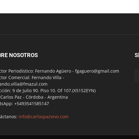
BRE NOSOTROS
S
ctor Periodístico: Fernando Agüero -
fgaguero@gmail.com
ctor Comercial: Fernando Villa -
ando.villa@fmazul.com
cción: 9 de Julio 90. Piso 10. Of 107.(X5152EYN)
a Carlos Paz - Córdoba - Argentina
tsApp: +5493541585147
áctanos:
info@carlospazvivo.com