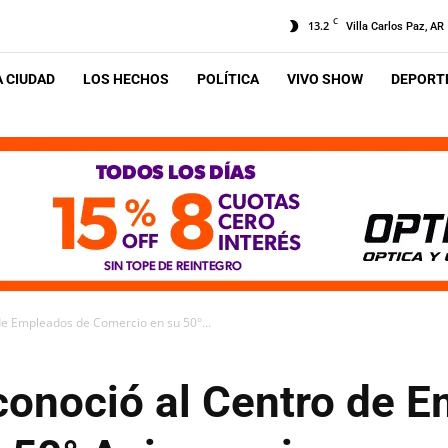
C
13.2
Villa Carlos Paz, AR
A CIUDAD
LOS HECHOS
POLÍTICA
VIVO SHOW
DEPORTE
 de Empleados de Comercio en su 50°...
econoció al Centro de 