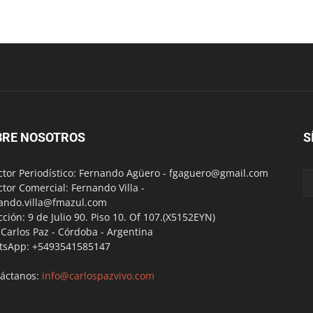
BRE NOSOTROS
S
ctor Periodístico: Fernando Agüero -
fgaguero@gmail.com
ctor Comercial: Fernando Villa -
ando.villa@fmazul.com
cción: 9 de Julio 90. Piso 10. Of 107.(X5152EYN)
a Carlos Paz - Córdoba - Argentina
tsApp: +5493541585147
áctanos:
info@carlospazvivo.com