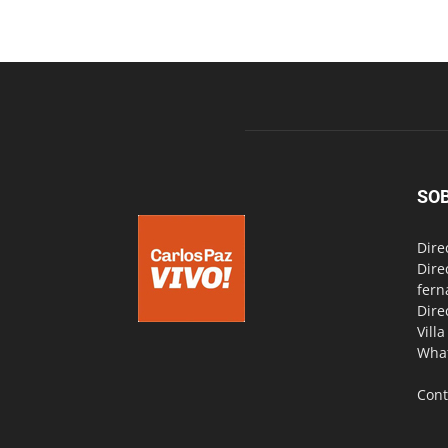
SO
Dire
Dire
fern
Dire
Vill
Wha
Cont