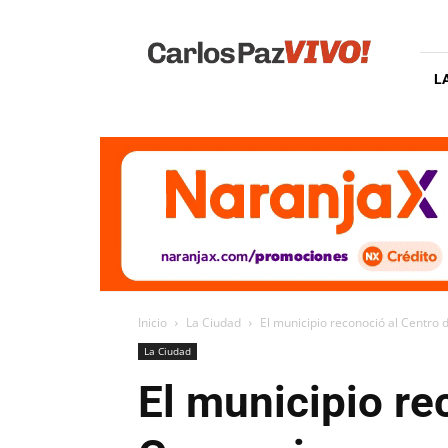
Carlos
Paz
Vivo
L
Inicio
La Ciudad
El municipio reconoció al Centro
La Ciudad
El municipio r