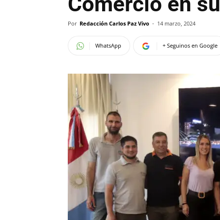
Comercio en su
Por
Redacción Carlos Paz Vivo
-
14 marzo, 2024
WhatsApp
+ Seguinos en Google