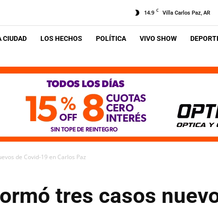
C
14.9
Villa Carlos Paz, AR
A CIUDAD
LOS HECHOS
POLÍTICA
VIVO SHOW
DEPORTE
nuevos de Covid-19 en Carlos Paz
nformó tres casos nuev