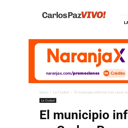
Carlos
Paz
Vivo
L
Inicio
La Ciudad
El municipio informó tres casos 
La Ciudad
El municipio i