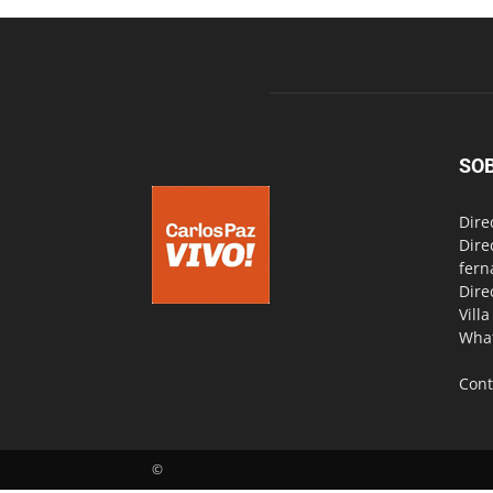
SO
Dire
Dire
fern
Dire
Vill
Wha
Cont
©