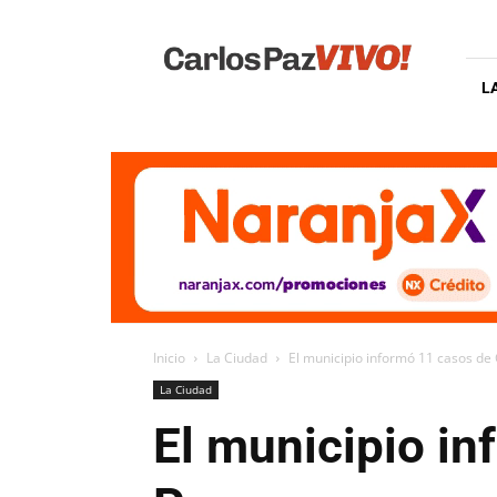
Carlos
Paz
Vivo
L
Inicio
La Ciudad
El municipio informó 11 casos de
La Ciudad
El municipio in