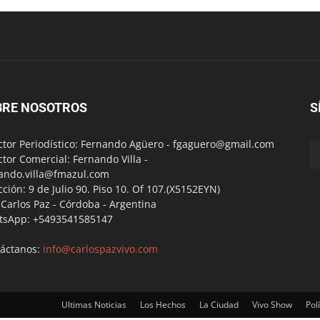
BRE NOSOTROS
S
ctor Periodístico: Fernando Agüero -
fgaguero@gmail.com
ctor Comercial: Fernando Villa -
ando.villa@fmazul.com
cción: 9 de Julio 90. Piso 10. Of 107.(X5152EYN)
a Carlos Paz - Córdoba - Argentina
tsApp: +5493541585147
áctanos:
info@carlospazvivo.com
Ultimas Noticias
Los Hechos
La Ciudad
Vivo Show
Polí