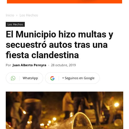
Inicio
Los Hechos
Los Hechos
El Municipio hizo multas y
secuestró autos tras una
fiesta clandestina
Por
Juan Alberto Pereyra
-
28 octubre, 2019
WhatsApp
+ Seguinos en Google