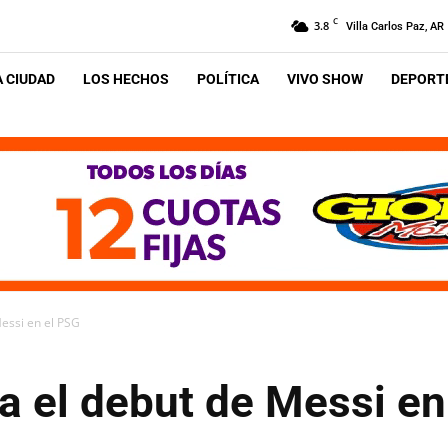
C
3.8
Villa Carlos Paz, AR
A CIUDAD
LOS HECHOS
POLÍTICA
VIVO SHOW
DEPORTE
essi en el PSG
a el debut de Messi en