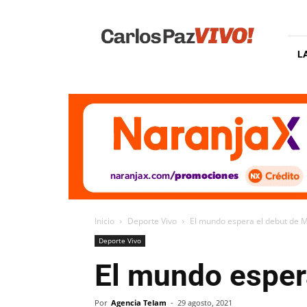
Carlos
Paz
Vivo
L
Inicio
Deporte Vivo
El mundo espera el debut de M
Deporte Vivo
El mundo esper
Por
Agencia Telam
-
29 agosto, 2021