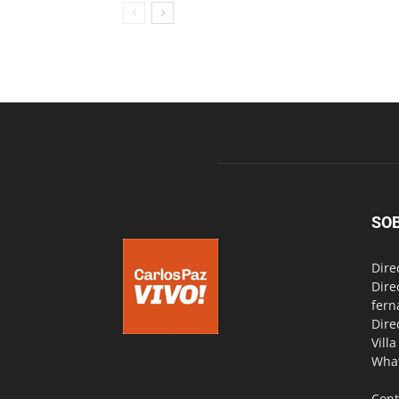
SO
Dire
Dire
fern
Dire
Vill
Wha
Cont