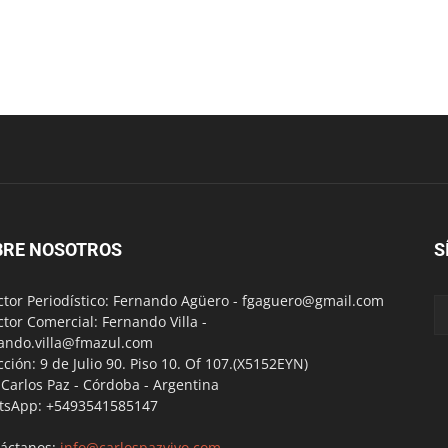
BRE NOSOTROS
S
ctor Periodístico: Fernando Agüero -
fgaguero@gmail.com
ctor Comercial: Fernando Villa -
ando.villa@fmazul.com
cción: 9 de Julio 90. Piso 10. Of 107.(X5152EYN)
a Carlos Paz - Córdoba - Argentina
tsApp: +5493541585147
áctanos:
info@carlospazvivo.com