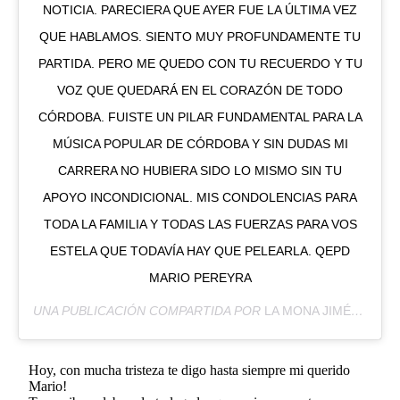
NOTICIA. PARECIERA QUE AYER FUE LA ÚLTIMA VEZ
QUE HABLAMOS. SIENTO MUY PROFUNDAMENTE TU
PARTIDA. PERO ME QUEDO CON TU RECUERDO Y TU
VOZ QUE QUEDARÁ EN EL CORAZÓN DE TODO
CÓRDOBA. FUISTE UN PILAR FUNDAMENTAL PARA LA
MÚSICA POPULAR DE CÓRDOBA Y SIN DUDAS MI
CARRERA NO HUBIERA SIDO LO MISMO SIN TU
APOYO INCONDICIONAL. MIS CONDOLENCIAS PARA
TODA LA FAMILIA Y TODAS LAS FUERZAS PARA VOS
ESTELA QUE TODAVÍA HAY QUE PELEARLA. QEPD
MARIO PEREYRA
UNA PUBLICACIÓN COMPARTIDA POR
LA MONA JIMÉNEZ
(@L
Hoy, con mucha tristeza te digo hasta siempre mi querido
Mario!