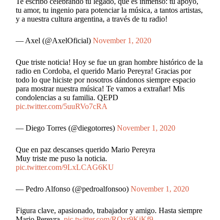
Te escribo celebrando tu legado, que es inmenso: tu apoyo,
tu amor, tu ingenio para potenciar la música, a tantos artistas,
y a nuestra cultura argentina, a través de tu radio!
— Axel (@AxelOficial)
November 1, 2020
Que triste noticia! Hoy se fue un gran hombre histórico de la
radio en Cordoba, el querido Mario Pereyra! Gracias por
todo lo que hiciste por nosotros dándonos siempre espacio
para mostrar nuestra música! Te vamos a extrañar! Mis
condolencias a su familia. QEPD
pic.twitter.com/5uuRVo7cRA
— Diego Torres (@diegotorres)
November 1, 2020
Que en paz descanses querido Mario Pereyra
Muy triste me puso la noticia.
pic.twitter.com/9LxLCAG6KU
— Pedro Alfonso (@pedroalfonsoo)
November 1, 2020
Figura clave, apasionado, trabajador y amigo. Hasta siempre
Mario Pereyra.
pic.twitter.com/ROxr9KiKf9