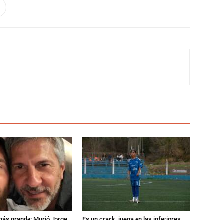
 más grande: Murió Jorge
Es un crack, juega en las inferiores