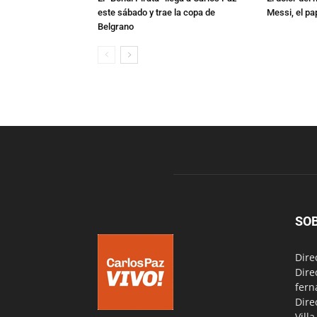
este sábado y trae la copa de
Messi, el pa
Belgrano
SO
Dire
Dire
fern
Dire
Vill