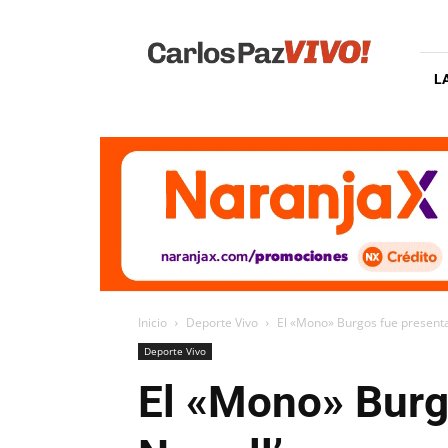
Carlos
Paz
Vivo
L
Inicio
Deporte Vivo
El «Mono» Burgos fue present
Deporte Vivo
El «Mono» Burg