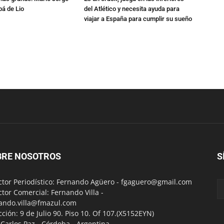
pá de Lio
del Atlético y necesita ayuda para
viajar a España para cumplir su sueño
BRE NOSOTROS
S
ctor Periodístico: Fernando Agüero -
fgaguero@gmail.com
ctor Comercial: Fernando Villa -
ando.villa@fmazul.com
cción: 9 de Julio 90. Piso 10. Of 107.(X5152EYN)
a Carlos Paz - Córdoba - Argentina