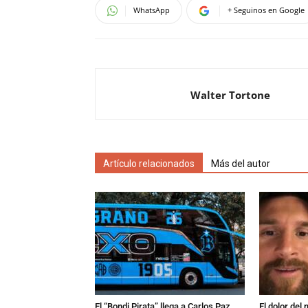
WhatsApp
+ Seguinos en Google
Walter Tortone
Artículo relacionados
Más del autor
El “Bondi Pirata” llega a Carlos Paz
El dolor del