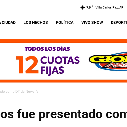
C
7.9
Villa Carlos Paz, AR
A CIUDAD
LOS HECHOS
POLÍTICA
VIVO SHOW
DEPORTE
ado como DT de Newell’s
os fue presentado co