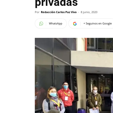
privadas
Por
Redacción Carlos Paz Vivo
-
8 junio, 2020
WhatsApp
+ Seguinos en Google