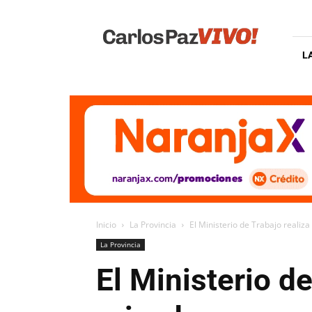
Carlos
Paz
Vivo
L
Inicio
La Provincia
El Ministerio de Trabajo realiza
La Provincia
El Ministerio de