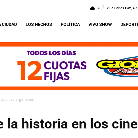
C
3.8
Villa Carlos Paz, AR
A CIUDAD
LOS HECHOS
POLÍTICA
VIVO SHOW
DEPORTE
 los cines argentinos
e la historia en los ci