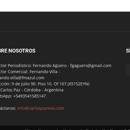
BRE NOSOTROS
S
ctor Periodístico: Fernando Agüero -
fgaguero@gmail.com
ctor Comercial: Fernando Villa -
ando.villa@fmazul.com
cción: 9 de Julio 90. Piso 10. Of 107.(X5152EYN)
a Carlos Paz - Córdoba - Argentina
tsApp: +5493541585147
áctanos:
info@carlospazvivo.com