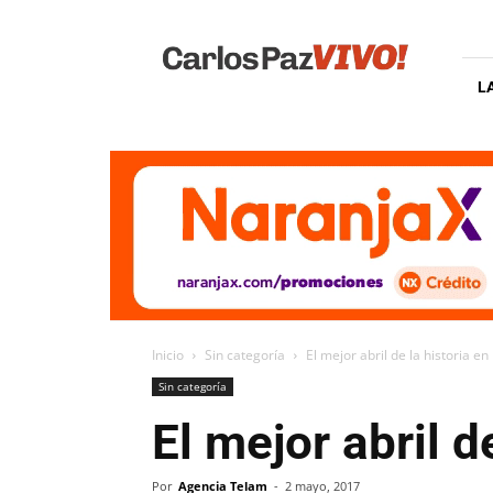
Carlos
Paz
Vivo
L
Inicio
Sin categoría
El mejor abril de la historia en
Sin categoría
El mejor abril d
Por
Agencia Telam
-
2 mayo, 2017