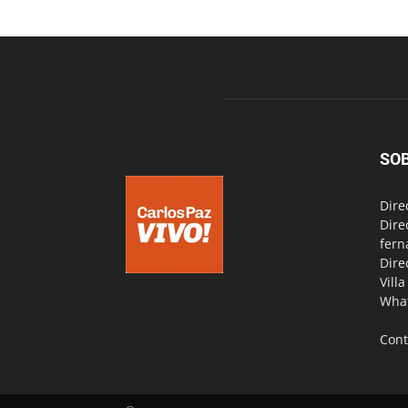
SO
Dire
Dire
fern
Dire
Vill
Wha
Cont