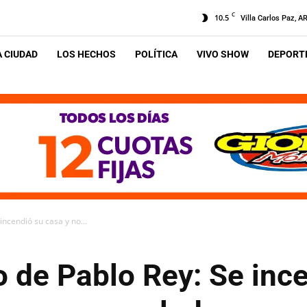
C
10.5
Villa Carlos Paz, A
A CIUDAD
LOS HECHOS
POLÍTICA
VIVO SHOW
DEPORTE
ncendió su casa y no...
 de Pablo Rey: Se ince