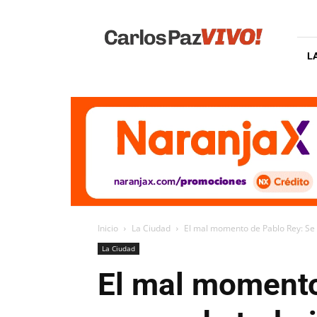
Carlos
Paz
Vivo
L
Inicio
La Ciudad
El mal momento de Pablo Rey: Se i
La Ciudad
El mal momento