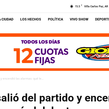
C
15.5
Villa Carlos Paz, AR
A CIUDAD
LOS HECHOS
POLÍTICA
VIVO SHOW
DEPORTE
 y encendió las alarmas: qué le...
alió del partido y ence