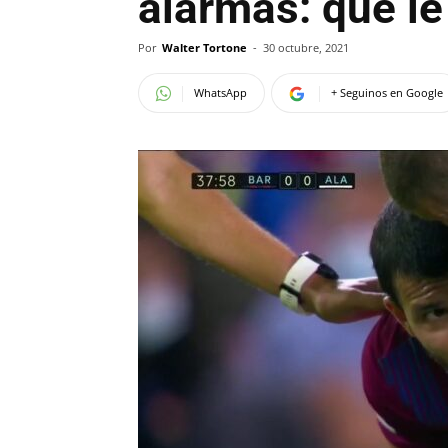
alarmas: qué le
Por
Walter Tortone
-
30 octubre, 2021
WhatsApp
+ Seguinos en Google