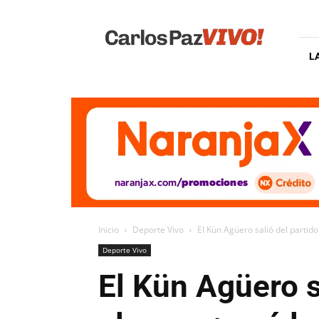
Carlos
Paz
Vivo
L
Inicio
Deporte Vivo
El Kün Agüero salió del partido
Deporte Vivo
El Kün Agüero s