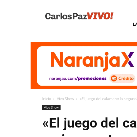
Carlos
Paz
Vivo
L
Inicio
Vivo Show
«El juego del calamar»: la segund
Vivo Show
«El juego del c