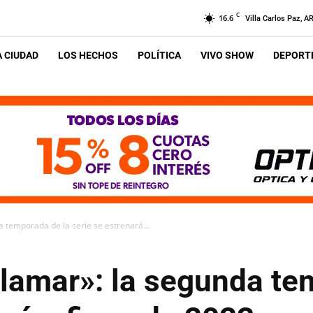
C
16.6
Villa Carlos Paz, A
A CIUDAD
LOS HECHOS
POLÍTICA
VIVO SHOW
DEPORTE
a temporada de la serie se estrenará...
alamar»: la segunda te