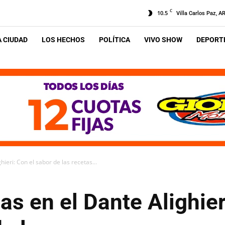
C
10.5
Villa Carlos Paz, A
A CIUDAD
LOS HECHOS
POLÍTICA
VIVO SHOW
DEPORTE
ieri: Con el sabor de las recetas...
as en el Dante Alighier