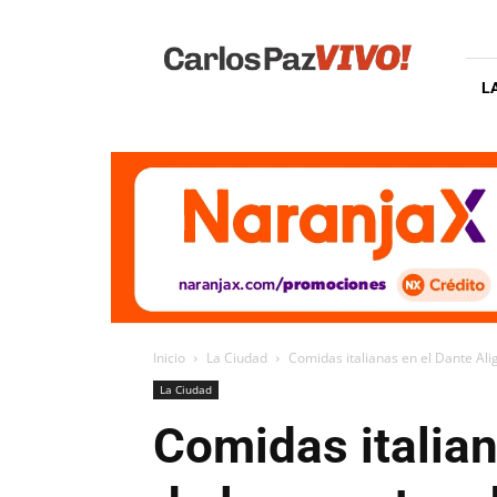
Carlos
Paz
Vivo
L
Inicio
La Ciudad
Comidas italianas en el Dante Aligh
La Ciudad
Comidas italian