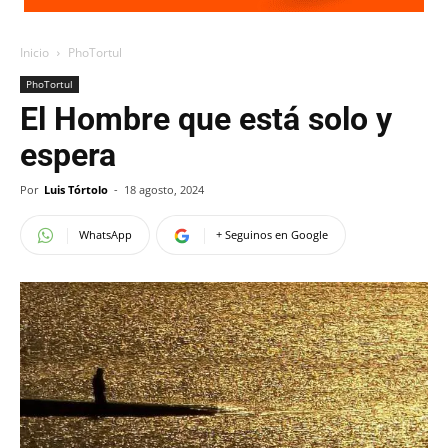
Inicio
PhoTortul
PhoTortul
El Hombre que está solo y
espera
Por
Luis Tórtolo
-
18 agosto, 2024
WhatsApp
+ Seguinos en Google