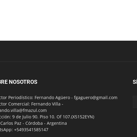
BRE NOSOTROS
S
ctor Periodístico: Fernando Agüero -
fgaguero@gmail.com
ctor Comercial: Fernando Villa -
ando.villa@fmazul.com
cción: 9 de Julio 90. Piso 10. Of 107.(X5152EYN)
a Carlos Paz - Córdoba - Argentina
tsApp: +5493541585147