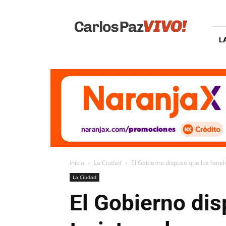
Carlos
Paz
Vivo
L
Inicio
La Ciudad
El Gobierno dispuso que los hotele
La Ciudad
El Gobierno dis