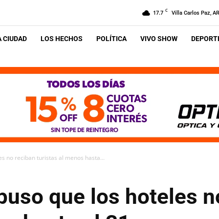
C
17.7
Villa Carlos Paz, A
A CIUDAD
LOS HECHOS
POLÍTICA
VIVO SHOW
DEPORTE
s no reciban turistas al menos hasta...
puso que los hoteles n