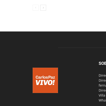
SO
Dire
Dire
fern
Dire
Vill
Wha