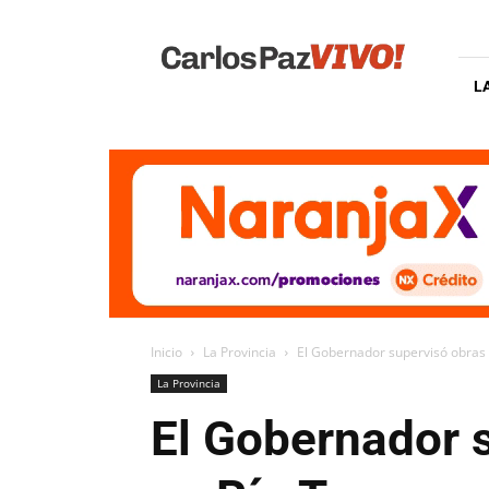
Carlos
Paz
Vivo
L
Inicio
La Provincia
El Gobernador supervisó obras 
La Provincia
El Gobernador 