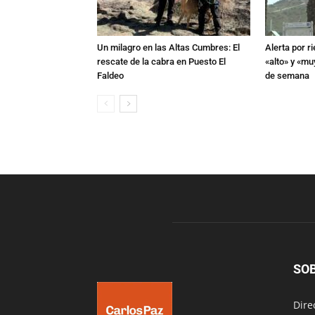
Un milagro en las Altas Cumbres: El
Alerta por r
rescate de la cabra en Puesto El
«alto» y «muy
Faldeo
de semana
SO
Dire