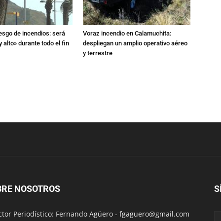
iesgo de incendios: será
Voraz incendio en Calamuchita:
 alto» durante todo el fin
despliegan un amplio operativo aéreo
y terrestre
BRE NOSOTROS
S
ctor Periodístico: Fernando Agüero -
fgaguero@gmail.com