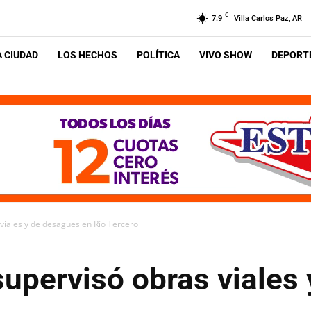
C
7.9
Villa Carlos Paz, AR
A CIUDAD
LOS HECHOS
POLÍTICA
VIVO SHOW
DEPORTE
viales y de desagües en Río Tercero
supervisó obras viales