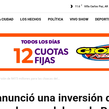
C
11.6
Villa Carlos Paz, AR
A CIUDAD
LOS HECHOS
POLÍTICA
VIVO SHOW
DEPORTE
ión de $415 millones para las cloacas del...
anunció una inversión 