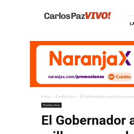
Carlos
Paz
Vivo
L
Inicio
Punilla Vivo
El Gobernador anunció una invers
Punilla Vivo
El Gobernador 