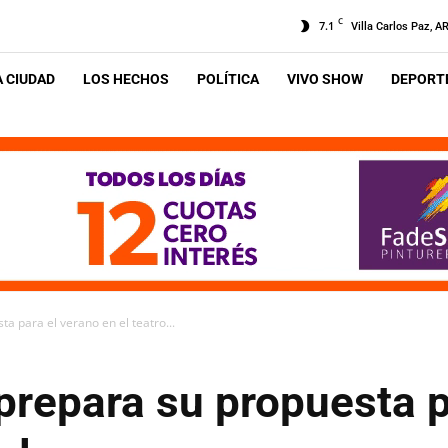
C
7.1
Villa Carlos Paz, A
A CIUDAD
LOS HECHOS
POLÍTICA
VIVO SHOW
DEPORTE
ta para el verano en el teatro...
 prepara su propuesta 