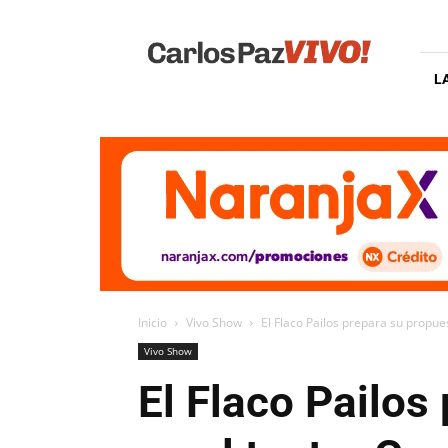
Carlos
Paz
Vivo
L
Inicio
Vivo Show
El Flaco Pailos prepara su propues
Vivo Show
El Flaco Pailos