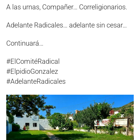
A las urnas, Compañer… Correligionarios.
Adelante Radicales… adelante sin cesar…
Continuará…
#ElComitéRadical
#ElpidioGonzalez
#AdelanteRadicales