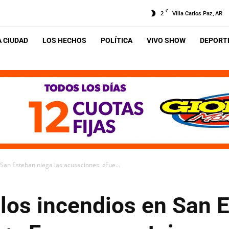
C
2
Villa Carlos Paz, AR
A CIUDAD
LOS HECHOS
POLÍTICA
VIVO SHOW
DEPORTE
 San Esteban niega las acusaciones: «Fue...
 los incendios en San 