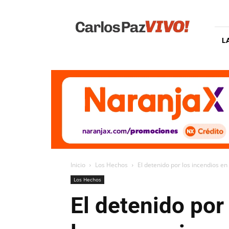
Carlos
Paz
Vivo
L
Inicio
Los Hechos
El detenido por los incendios en
Los Hechos
El detenido por